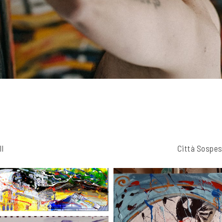
ll
Città Sospe