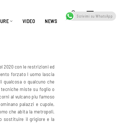
Scrivimi su WhatsApp
TURE
VIDEO
NEWS
el 2020 con le restrizioni ed
mento forzato l uomo lascia
di qualcosa o qualcuno che
 tecniche miste su foglio o
 corni al vulcano piu famoso
dominano palazzi e cupole,
omo che abita la metropoli.
sostituire il grigiore e la