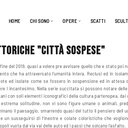
HOME
CHI SONO
OPERE
SCATTI
SCUL
ttoriche "Città Sospese"
 fine del 2019, quasi a volere pre avvisare quello che e stato poi n
ento che ha attraversato l’umanità intera. Reclusi ed in isola
vuote ed isolate come se fossero in sospensione ed in attesa 
re l incantesimo. Nella serie succitata si possono notare delle
bani con soli elementi iconografici della cultura partenopea, dai
 estrema solitudine, non vi sono figure umane o animali, pre
inano il paesaggio, smarrendo quasi del tutto il pensiero dell u
e un susseguirsi di finestre e colate coloristiche che vogliono 
opoli vuota dal via vai delle auto ed i passi che solcano l’asfalto.