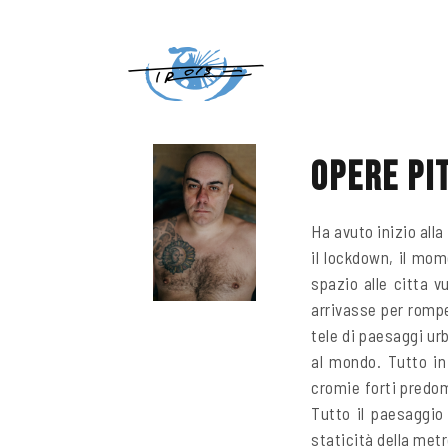
Home
Città Sospese
opere pi
Ha avuto inizio alla
il lockdown, il mom
spazio alle citta 
arrivasse per rompe
tele di paesaggi ur
al mondo. Tutto in
cromie forti predom
Tutto il paesaggio 
staticità della metr