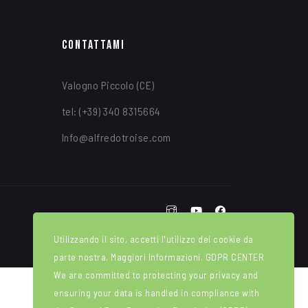
Contattami
Valogno Piccolo (CE)
tel: (+39) 340 8315664
Info@alfredotroise.com
Utilizzando il sito, accetti l'utilizzo dei cookie da
parte nostra. Maggiori Informazioni.
GDPR CENTER
We are committed to protecting your privacy and
ensuring your data is handled in compliance with