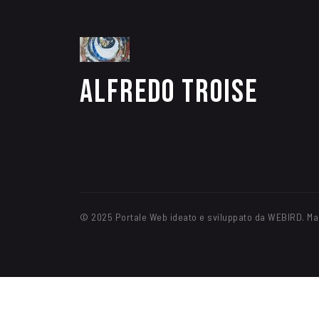
Alfredo Troise
© 2025 Portale Web ideato e sviluppato da WEBIRD. Ma