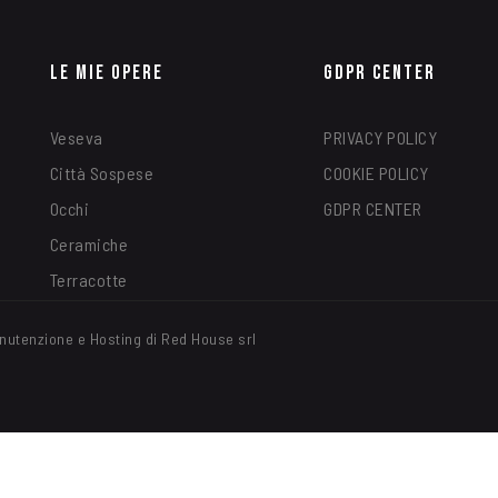
Le Mie Opere
GDPR Center
Veseva
PRIVACY POLICY
Città Sospese
COOKIE POLICY
Occhi
GDPR CENTER
Ceramiche
Terracotte
nutenzione e Hosting di Red House srl