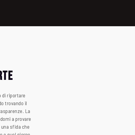
rte
 di riportare
do trovando il
trasparenze. La
ndomi a provare
i una sfida che
io e quel giorno