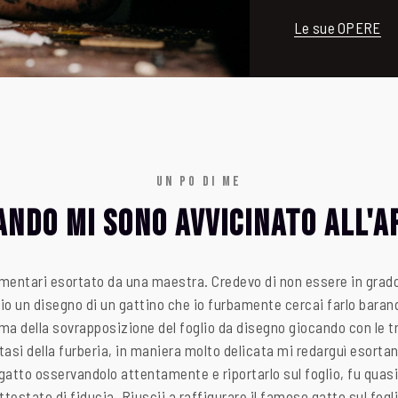
Le sue OPERE
UN PO DI ME
ando mi sono AVVICINATO All'A
ementari esortato da una maestra. Credevo di non essere in grado
io un disegno di un gattino che io furbamente cercai farlo baran
ma della sovrapposizione del foglio da disegno giocando con le 
asi della furberia, in maniera molto delicata mi redarguì esorta
 gatto osservandolo attentamente e riportarlo sul foglio, fu quas
ttestato di fiducia. Riuscii a raffigurare il famoso gatto sul fogl