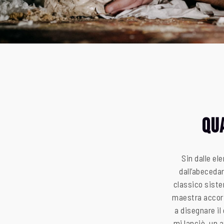
Qu
Sin dalle el
dall’abecedar
classico siste
maestra accort
a disegnare il
mi lanciò, un a