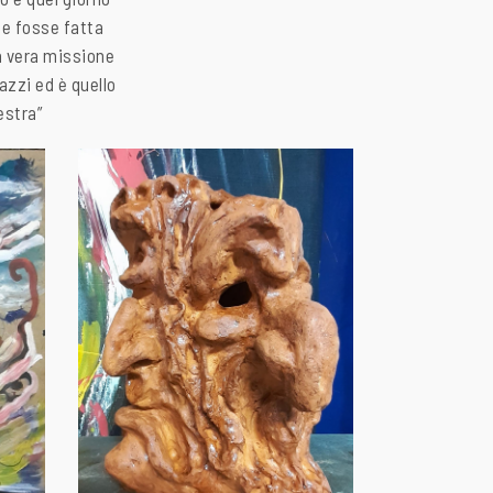
me fosse fatta
la vera missione
azzi ed è quello
estra”