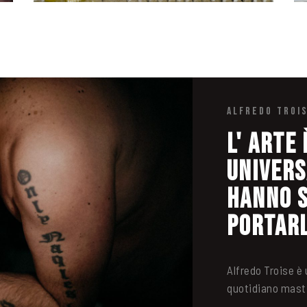
ALFREDO TROI
L' Arte
univers
hanno s
portarl
Alfredo Troise è
quotidiano masti