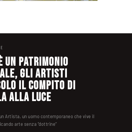
SE
 è un patrimonio
ale, gli Artisti
olo il compito di
a alla luce
 un Artista, un uomo contemporaneo che vive il
cando arte senza “dottrine”