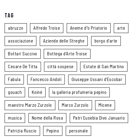
Tag
abruzzo
Alfredo Troise
Aneme d''o Priatorio
arte
associazione
Aziende delle Streghe
borgo d'arte
Bottari Succivo
Bottega d’Arte Troise
Cesare De Titta
città sospese
Estate di San Martino
Fabula
Fancesco Andoli
Giuseppe Ussani d'Escobar
gouach
Koinè
la galleria profumeria pepino
maestro Marzo Zurzolo
Marco Zurzolo
Micene
musica
Nome della Rosa
Patri Eusebia Divo Januario
Patrizia Ruscio
Pepino
personale