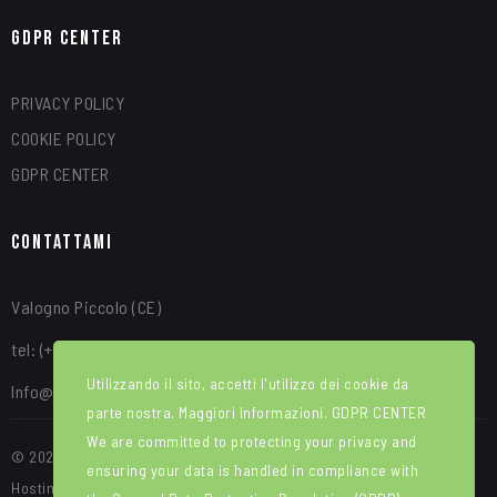
GDPR Center
PRIVACY POLICY
COOKIE POLICY
GDPR CENTER
Contattami
Valogno Piccolo (CE)
tel: (+39) 340 8315664
Utilizzando il sito, accetti l'utilizzo dei cookie da
Info@alfredotroise.com
parte nostra. Maggiori Informazioni.
GDPR CENTER
We are committed to protecting your privacy and
© 2025 Portale Web ideato e sviluppato da WEBIRD. Manutenzione e
ensuring your data is handled in compliance with
Hosting di Red House srl