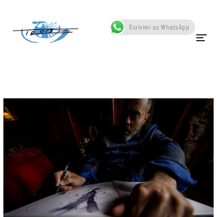
Home
Blog
Scrivimi su WhatsApp
HOME
CHI SONO
OPERE
SCATTI
SCULTURE
VIDEO
NEWS