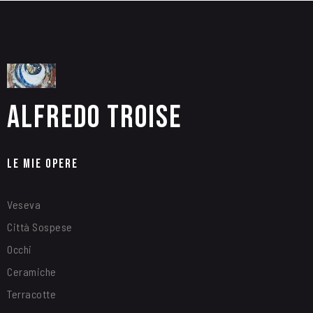
Alfredo Troise
Le Mie Opere
Veseva
Città Sospese
Occhi
Ceramiche
Terracotte