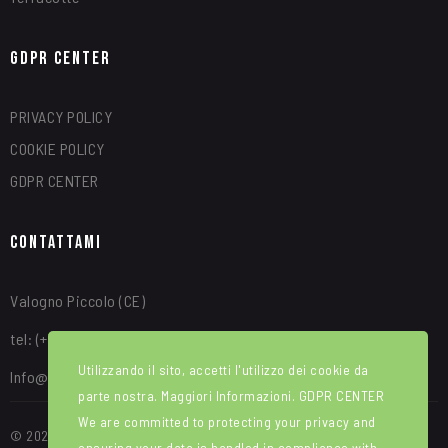
GDPR Center
PRIVACY POLICY
COOKIE POLICY
GDPR CENTER
Contattami
Valogno Piccolo (CE)
tel: (+39) 340 8315664
Utilizzando il sito, accetti l'utilizzo dei cookie da
Info@alfredotroise.com
parte nostra. Maggiori Informazioni.
GDPR CENTER
We are committed to protecting your privacy and
© 2025 Portale Web ideato e sviluppato da WEBIRD. Manutenzione e
ensuring your data is handled in compliance with