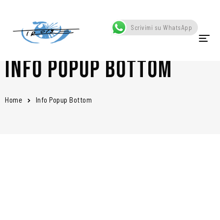
Scrivimi su WhatsApp
INFO POPUP BOTTOM
HOME
CHI SONO
Home
Info Popup Bottom
OPERE
SCATTI
SCULTURE
VIDEO
NEWS