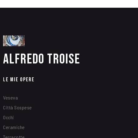
Alfredo Troise
Le Mie Opere
Veseva
Città Sospese
Occhi
Ceramiche
Terracotte