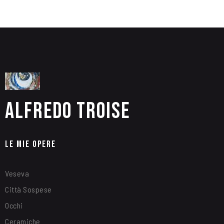
Alfredo Troise
Le Mie Opere
Veseva
Città Sospese
Occhi
Ceramiche