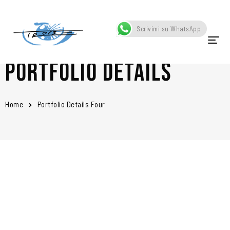
Scrivimi su WhatsApp
Portfolio Details
HOME
CHI SONO
Home
Portfolio Details Four
OPERE
SCATTI
SCULTURE
VIDEO
NEWS