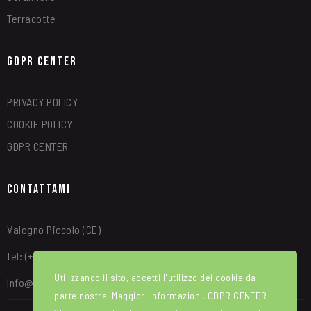
Terracotte
GDPR Center
PRIVACY POLICY
COOKIE POLICY
GDPR CENTER
Contattami
Valogno Piccolo (CE)
tel: (+39) 340 8315664
Utilizzando il sito, accetti l'utilizzo dei cookie da
Info@alfredotroise.com
parte nostra. Maggiori Informazioni.
GDPR CENTER