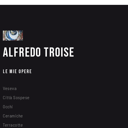
Alfredo Troise
Le Mie Opere
Veseva
Città Sospese
Occhi
Ceramiche
Terracotte