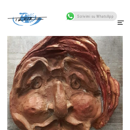
Home
Portfolio
Ceramica Create
Scrivimi su WhatsApp
HOME
CHI SONO
OPERE
SCATTI
SCULTURE
VIDEO
NEWS