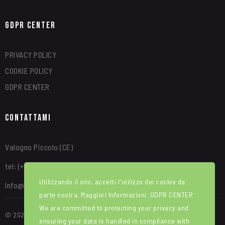
GDPR Center
PRIVACY POLICY
COOKIE POLICY
GDPR CENTER
Contattami
Valogno Piccolo (CE)
tel: (+39) 340 8315664
Utilizzando il sito, accetti l'utilizzo dei cookie da
Info@alfredotroise.com
parte nostra. Maggiori Informazioni.
GDPR CENTER
We are committed to protecting your privacy and
© 2025 Portale Web ideato e sviluppato da WEBIRD. Manutenzione e
ensuring your data is handled in compliance with