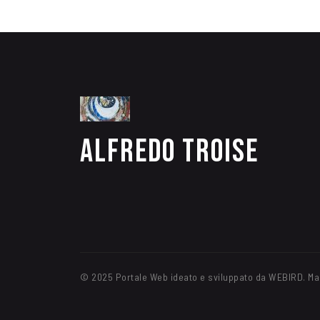
Alfredo Troise
© 2025 Portale Web ideato e sviluppato da WEBIRD. Ma