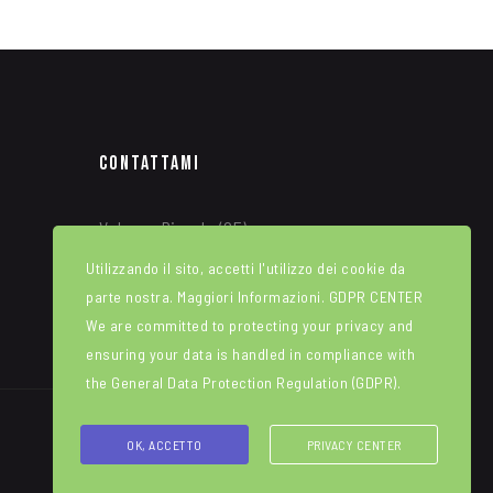
Contattami
Valogno Piccolo (CE)
Utilizzando il sito, accetti l'utilizzo dei cookie da
tel: (+39) 340 8315664
parte nostra. Maggiori Informazioni.
GDPR CENTER
Info@alfredotroise.com
We are committed to protecting your privacy and
ensuring your data is handled in compliance with
the
General Data Protection Regulation (GDPR)
.
OK, ACCETTO
PRIVACY CENTER