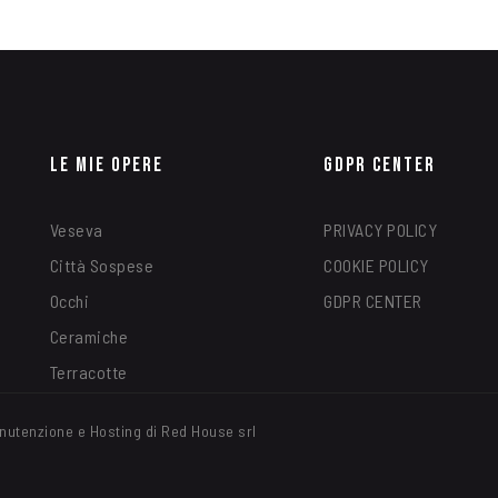
Le Mie Opere
GDPR Center
Veseva
PRIVACY POLICY
Città Sospese
COOKIE POLICY
Occhi
GDPR CENTER
Ceramiche
Terracotte
nutenzione e Hosting di Red House srl