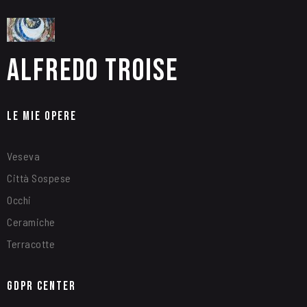
Alfredo Troise
Le Mie Opere
Veseva
Città Sospese
Occhi
Ceramiche
Terracotte
GDPR Center