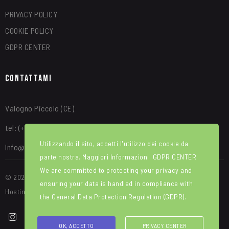
PRIVACY POLICY
COOKIE POLICY
GDPR CENTER
Contattami
Valogno Piccolo (CE)
tel: (+39) 340 8315664
Utilizzando il sito, accetti l'utilizzo dei cookie da
Info@alfredotroise.com
parte nostra. Maggiori Informazioni.
GDPR CENTER
We are committed to protecting your privacy and
© 2025 Portale Web ideato e sviluppato da WEBIRD. Manutenzione e
ensuring your data is handled in compliance with
Hosting di Red House srl
the
General Data Protection Regulation (GDPR)
.
OK, ACCETTO
PRIVACY CENTER