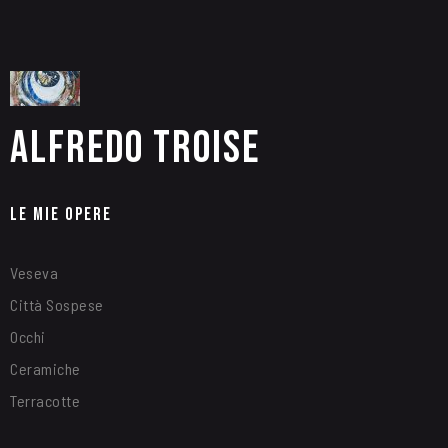
Alfredo Troise
Le Mie Opere
Veseva
Città Sospese
Occhi
Ceramiche
Terracotte