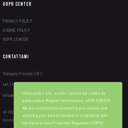
GDPR Center
PRIVACY POLICY
COOKIE POLICY
GDPR CENTER
Contattami
Valogno Piccolo (CE)
tel: (+39) 340 8315664
Utilizzando il sito, accetti l'utilizzo dei cookie da
Info@alfredotroise.com
parte nostra. Maggiori Informazioni.
GDPR CENTER
We are committed to protecting your privacy and
© 2025 Portale Web ideato e sviluppato da WEBIRD. Manutenzione e
ensuring your data is handled in compliance with
Hosting di Red House srl
the
General Data Protection Regulation (GDPR)
.