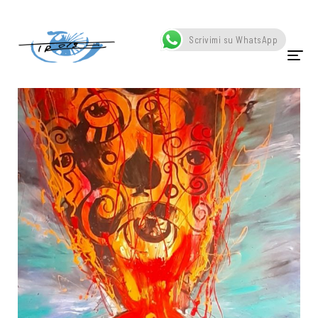
Home
Portfolio
Vesuvio
Scrivimi su WhatsApp
HOME
CHI SONO
OPERE
SCATTI
SCULTURE
VIDEO
NEWS