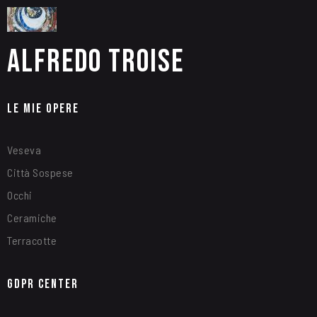
Alfredo Troise
Le Mie Opere
Veseva
Città Sospese
Occhi
Ceramiche
Terracotte
GDPR Center