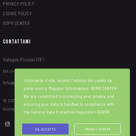
PRIVACY POLICY
COOKIE POLICY
GDPR CENTER
Contattami
Valogno Piccolo (CE)
tel: (+39) 340 8315664
Utilizzando il sito, accetti l'utilizzo dei cookie da
Info@alfredotroise.com
parte nostra. Maggiori Informazioni.
GDPR CENTER
We are committed to protecting your privacy and
© 2025 Portale Web ideato e sviluppato da WEBIRD. Manutenzione e
ensuring your data is handled in compliance with
Hosting di Red House srl
the
General Data Protection Regulation (GDPR)
.
OK, ACCETTO
PRIVACY CENTER