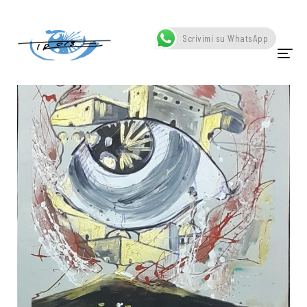
Home
Portfolio
Vesuvio
Scrivimi su WhatsApp
HOME
CHI SONO
OPERE
SCATTI
SCULTURE
VIDEO
NEWS