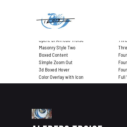
Home
Mega Menu
Portfolio Menu
Portfolio Types
Por
Opere di Alfredo Troise
Thr
Masonry Style Two
Thre
Boxed Content
Fou
Simple Zoom Out
Four
3d Boxed Hover
Four
Color Overlay with Icon
Full