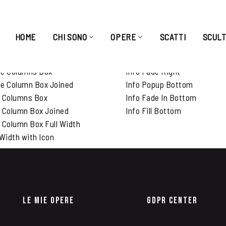
HOME
CHI SONO
OPERE
SCATTI
SCUL
tfolio Layouts
Portfolio Hover
ee Columns Box
Info Fade Right
e Column Box Joined
Info Popup Bottom
r Columns Box
Info Fade In Bottom
 Column Box Joined
Info Fill Bottom
 Column Box Full Width
 Width with Icon
Le Mie Opere
GDPR Center