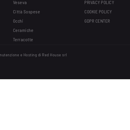
Veseva
PRIVACY POLICY
Città Sospese
COOKIE POLICY
Occhi
GDPR CENTER
Ceramiche
Terracotte
nutenzione e Hosting di Red House srl