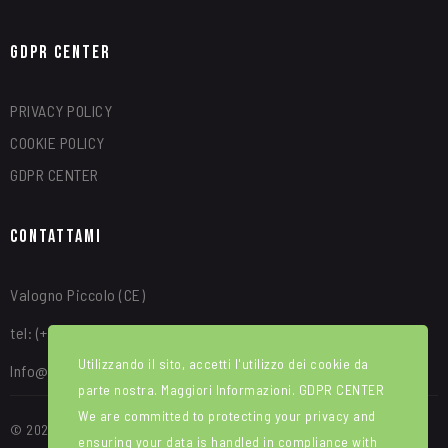
GDPR Center
PRIVACY POLICY
COOKIE POLICY
GDPR CENTER
Contattami
Valogno Piccolo (CE)
tel: (+39) 340 8315664
Utilizzando il sito, accetti l'utilizzo dei cookie da
Info@alfredotroise.com
parte nostra. Maggiori Informazioni.
GDPR CENTER
We are committed to protecting your privacy and
© 2025 Portale Web ideato e sviluppato da WEBIRD. Manutenzione e
ensuring your data is handled in compliance with