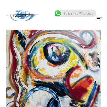
Home
Portfolio
Occhio
Scrivimi su WhatsApp
HOME
CHI SONO
OPERE
SCATTI
SCULTURE
VIDEO
NEWS