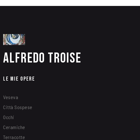
Alfredo Troise
Le Mie Opere
Veseva
Città Sospese
Occhi
Ceramiche
Terracotte