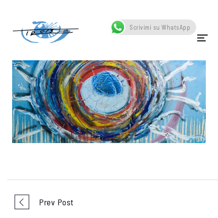
Home
Portfolio
Occhio
Scrivimi su WhatsApp
HOME
CHI SONO
OPERE
SCATTI
SCULTURE
VIDEO
NEWS
Prev Post