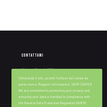
Contattami
Valogno Piccolo (CE)
Utilizzando il sito, accetti l'utilizzo dei cookie da
tel: (+39) 340 8315664
parte nostra. Maggiori Informazioni.
GDPR CENTER
Info@alfredotroise.com
We are committed to protecting your privacy and
ensuring your data is handled in compliance with
the
General Data Protection Regulation (GDPR)
.