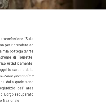
a trasmissione “
Sulla
ima per riprendere ed
 la mia bottega d’Arte
ndrome di Tourette
,
fico Artisticamente
.
oggetto cardine della
voluzione personale e
ina dalla quale sono
giudizio dell’ area
sto Borgo recuperato
rio Nazionale