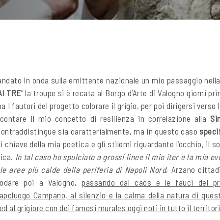
 andato in onda sulla emittente nazionale un mio passaggio nell
AI TRE
” la troupe si è recata al Borgo d’Arte di Valogno giorni pr
 I fautori del progetto colorare il grigio, per poi dirigersi verso
contare il mio concetto di resilienza in correlazione alla
Si
 contraddistingue sia caratterialmente, ma in questo caso
speci
i chiave della mia poetica e gli stilemi riguardante l’occhio, il s
mica.
In tal caso ho spulciato a grossi linee il mio iter e la mia e
lle aree più calde della periferia di Napoli Nord
, Arzano cittad
rodare poi a Valogno,
passando dal caos e le fauci del pre
apoluogo Campano, al silenzio e la calma della natura di que
d al grigiore con dei famosi murales oggi noti in tutto il territo