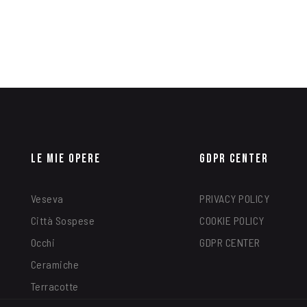
Le Mie Opere
GDPR Center
Veseva
PRIVACY POLICY
Città Sospese
COOKIE POLICY
Occhi
GDPR CENTER
Ceramiche
Terracotte