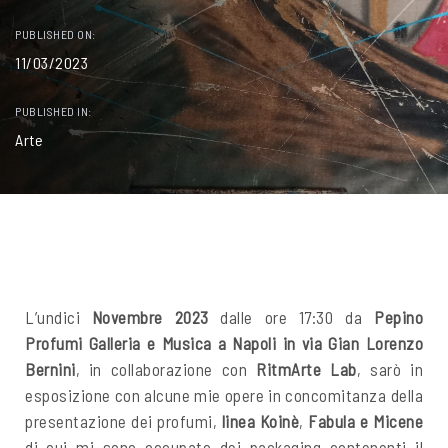
PUBLISHED ON:
11/03/2023
PUBLISHED IN:
Arte
L’undici
Novembre 2023
dalle ore 17:30 da
Pepino
Profumi Galleria e Musica a Napoli in via Gian Lorenzo
Bernini
, in collaborazione con
RitmArte
Lab
, sarò in
esposizione con alcune mie opere in concomitanza della
presentazione dei profumi,
linea Koinè
,
Fabula e Micene
di cui mi sono occupato dei packaging contenenti il