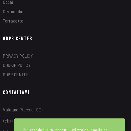
Occhi
Ceramiche
Terracotte
GDPR Center
PRIVACY POLICY
COOKIE POLICY
GDPR CENTER
Contattami
Valogno Piccolo (CE)
tel: (+39) 340 8315664
Utilizzando il sito, accetti l'utilizzo dei cookie da