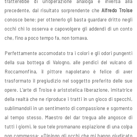
tratterebbe di un’operazione analoga e inversa alla
precedente, dal risultato sorprendente che
Alfredo Troise
conosce bene: per ottenerlo gli basta guardare dritto negli
occhi chi lo osserva e capovolgere gli addendi di un conto
che, fino a poco tempo fa, non tornava.
Perfettamente accomodato tra i colori e gli odori pungenti
della sua bottega di Valogno, alle pendici del vulcano di
Roccamonfina, il pittore napoletano è felice di aver
trasformato il pregiudizio nel soggetto preferito delle sue
opere. L’arte di Troise è aristotelica liberazione, imitatrice
della realtà che ne riproduce i tratti in un gioco di specchi,
sublimandoli in un sentimento di compassione e sgomento
al tempo stesso. Maestro del dar tregua alle angosce di
tutti i giorni, le sue tele promanano espiazione di una colpa
non commessa: «Dipingo gli occhi che mi hanno giudicato