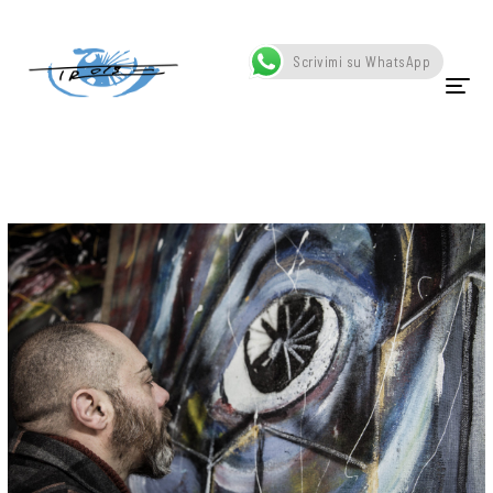
Home
Posts tagged "Associazione Arte Reale"
Scrivimi su WhatsApp
HOME
CHI SONO
OPERE
SCATTI
SCULTURE
VIDEO
NEWS