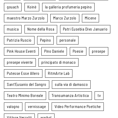
gouach
Koinè
la galleria profumeria pepino
maestro Marzo Zurzolo
Marco Zurzolo
Micene
musica
Nome della Rosa
Patri Eusebia Divo Januario
Patrizia Ruscio
Pepino
personale
Pink House Eventi
Pino Daniele
Poesie
presepe
presepe vivente
principato di monaco
Putesse Esse Allero
RitmArte Lab
Sant'Eusanio del Sangro
sulla via di damasco
Teatro Minimo Boreale
Transumanza Artistica
tv
valogno
vernissage
Video Performance Poetiche
Vittore Verratti
warhol