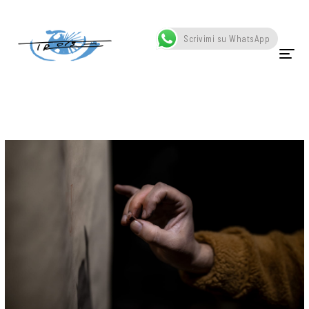
Home
Posts tagged "Giuseppe Ussani d'Escobar"
Scrivimi su WhatsApp
HOME
CHI SONO
OPERE
SCATTI
SCULTURE
VIDEO
NEWS