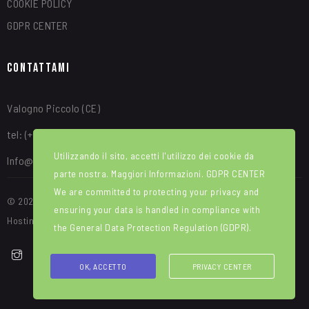
COOKIE POLICY
GDPR CENTER
Contattami
Valogno Piccolo (CE)
tel: (+39) 340 8315664
Utilizzando il sito, accetti l'utilizzo dei cookie da
Info@alfredotroise.com
parte nostra. Maggiori Informazioni.
GDPR CENTER
We are committed to protecting your privacy and
© 2025 Portale Web ideato e sviluppato da WEBIRD. Manutenzione e
ensuring your data is handled in compliance with
Hosting di Red House srl
the
General Data Protection Regulation (GDPR)
.
OK, ACCETTO
PRIVACY CENTER