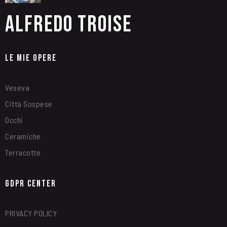
Alfredo Troise
Le Mie Opere
Veseva
Città Sospese
Occhi
Ceramiche
Terracotte
GDPR Center
PRIVACY POLICY