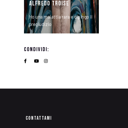
ALFREDO TROISE
Ho una malattia rara e dipingo il
pregiudizio
Condividi:
Contattami