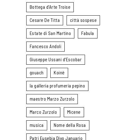
Bottega d’Arte Troise
Cesare De Titta
città sospese
Estate di San Martino
Fabula
Fancesco Andoli
Giuseppe Ussani d'Escobar
gouach
Koinè
la galleria profumeria pepino
maestro Marzo Zurzolo
Marco Zurzolo
Micene
musica
Nome della Rosa
Patri Eusebia Divo Januario