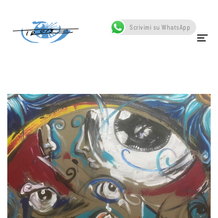
Home
Archive by category "Progetti"
Scrivimi su WhatsApp
HOME
CHI SONO
OPERE
SCATTI
SCULTURE
VIDEO
NEWS