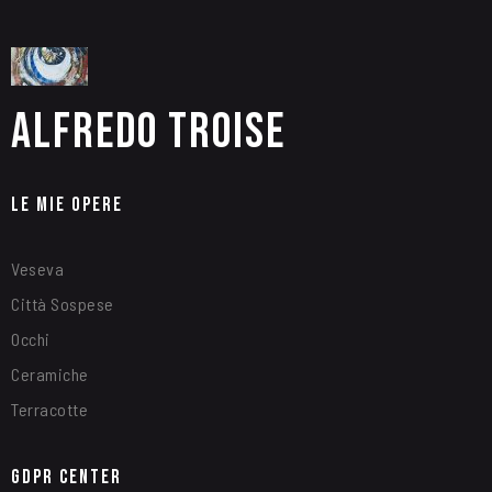
Alfredo Troise
Le Mie Opere
Veseva
Città Sospese
Occhi
Ceramiche
Terracotte
GDPR Center