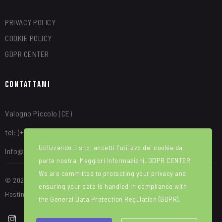
PRIVACY POLICY
COOKIE POLICY
GDPR CENTER
Contattami
Valogno Piccolo (CE)
tel: (+39) 340 8315664
Utilizzando il sito, accetti l'utilizzo dei cookie da
Info@alfredotroise.com
parte nostra. Maggiori Informazioni.
GDPR CENTER
We are committed to protecting your privacy and
© 2025 Portale Web ideato e sviluppato da WEBIRD. Manutenzione e
ensuring your data is handled in compliance with
Hosting di Red House srl
the
General Data Protection Regulation (GDPR)
.