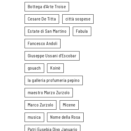
Bottega d’Arte Troise
Cesare De Titta
città sospese
Estate di San Martino
Fabula
Fancesco Andoli
Giuseppe Ussani d'Escobar
gouach
Koinè
la galleria profumeria pepino
maestro Marzo Zurzolo
Marco Zurzolo
Micene
musica
Nome della Rosa
Patri Eusebia Divo Januario