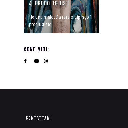
ALFREDO TROISE
Ho una malattia rara e dipingo il
pregiudizio
Condividi:
Contattami