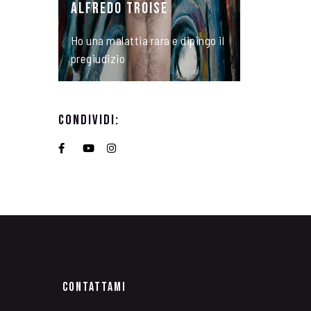
ALFREDO TROISE
Ho una malattia rara e dipingo il
pregiudizio
Condividi:
Contattami