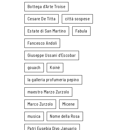
Bottega d’Arte Troise
Cesare De Titta
città sospese
Estate di San Martino
Fabula
Fancesco Andoli
Giuseppe Ussani d'Escobar
gouach
Koinè
la galleria profumeria pepino
maestro Marzo Zurzolo
Marco Zurzolo
Micene
musica
Nome della Rosa
Patri Eusebia Divo Januario