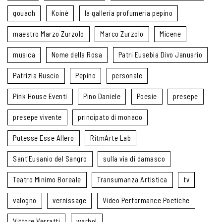
gouach
Koinè
la galleria profumeria pepino
maestro Marzo Zurzolo
Marco Zurzolo
Micene
musica
Nome della Rosa
Patri Eusebia Divo Januario
Patrizia Ruscio
Pepino
personale
Pink House Eventi
Pino Daniele
Poesie
presepe
presepe vivente
principato di monaco
Putesse Esse Allero
RitmArte Lab
Sant'Eusanio del Sangro
sulla via di damasco
Teatro Minimo Boreale
Transumanza Artistica
tv
valogno
vernissage
Video Performance Poetiche
Vittore Verratti
warhol