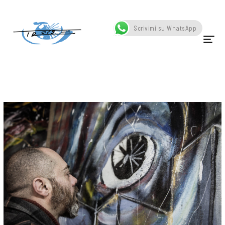
Home
Posts tagged "Napoli"
Scrivimi su WhatsApp
HOME
CHI SONO
OPERE
SCATTI
SCULTURE
VIDEO
NEWS